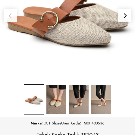
Marka:
OCT Shoes
Ürün Kodu:
TS001430636
Tokalı Kadın Terlik TS1043