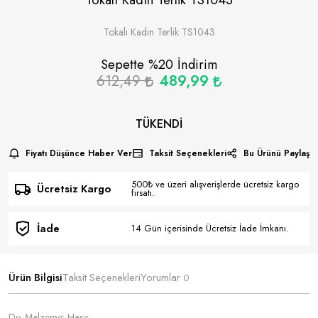
Tokalı Kadın Terlik TS1043
Sepette %
20
İndirim
612,49
489,99
TÜKENDI
Fiyatı Düşünce Haber Ver
Taksit Seçenekleri
Bu Ürünü Paylaş
500₺ ve üzeri alışverişlerde ücretsiz kargo
Ücretsiz Kargo
fırsatı.
İade
14 Gün içerisinde Ücretsiz İade İmkanı.
Ürün Bilgisi
Taksit Seçenekleri
Yorumlar
0
Dış Malzeme: Hasır