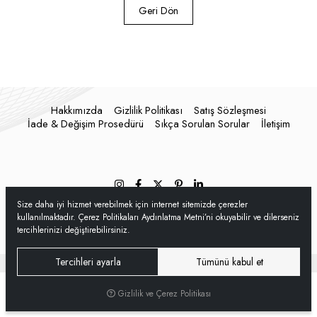
Geri Dön
Hakkımızda
Gizlilik Politikası
Satış Sözleşmesi
İade & Değişim Prosedürü
Sıkça Sorulan Sorular
İletişim
Size daha iyi hizmet verebilmek için internet sitemizde çerezler
kullanılmaktadır. Çerez Politikaları Aydınlatma Metni’ni okuyabilir ve dilerseniz
tercihlerinizi değiştirebilirsiniz.
Tercihleri ayarla
Tümünü kabul et
®
Hipotenüs
Yeni Nesil E-Ticaret Sistemleri ile Hazırlanmıştır.
Gizlilik ve Çerez Politikası