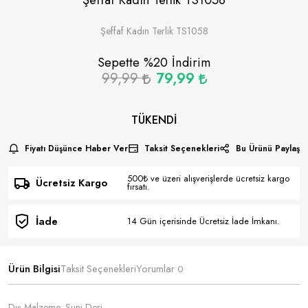
Şeffaf Kadın Terlik TS1058
Sepette %
20
İndirim
99,99
79,99
TÜKENDI
Fiyatı Düşünce Haber Ver
Taksit Seçenekleri
Bu Ürünü Paylaş
500₺ ve üzeri alışverişlerde ücretsiz kargo
Ücretsiz Kargo
fırsatı.
İade
14 Gün içerisinde Ücretsiz İade İmkanı.
Ürün Bilgisi
Taksit Seçenekleri
Yorumlar
0
Dış Malzeme: Suni Deri