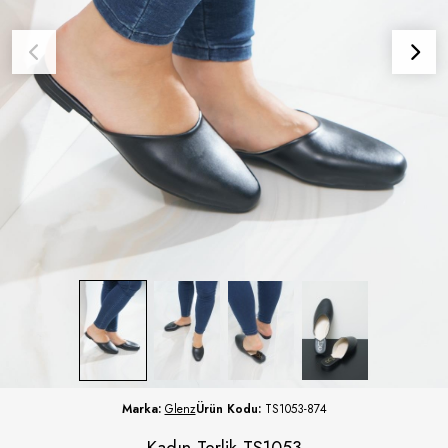
Marka:
Glenz
Ürün Kodu:
TS1053-874
Kadın Terlik TS1053