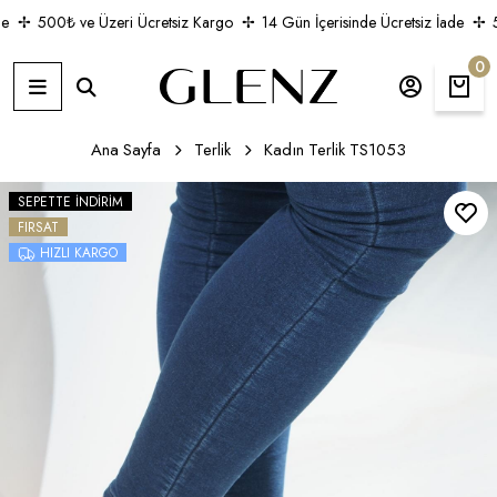
500₺ ve Üzeri Ücretsiz Kargo
14 Gün İçerisinde Ücretsiz İade
5
0
Ana Sayfa
Terlik
Kadın Terlik TS1053
SEPETTE İNDIRIM
FIRSAT
HIZLI KARGO