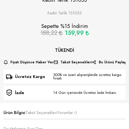
Kadın Terlik TS1053
Sepette %
15
İndirim
188,22
159,99
TÜKENDI
Fiyatı Düşünce Haber Ver
Taksit Seçenekleri
Bu Ürünü Paylaş
500₺ ve üzeri alışverişlerde ücretsiz kargo
Ücretsiz Kargo
fırsatı.
İade
14 Gün içerisinde Ücretsiz İade İmkanı.
Ürün Bilgisi
Taksit Seçenekleri
Yorumlar
0
Dış Malzeme: Suni Deri