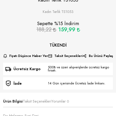
Kadın Terlik TS1053
Sepette %
15
İndirim
188,22
159,99
TÜKENDI
Fiyatı Düşünce Haber Ver
Taksit Seçenekleri
Bu Ürünü Paylaş
500₺ ve üzeri alışverişlerde ücretsiz kargo
Ücretsiz Kargo
fırsatı.
İade
14 Gün içerisinde Ücretsiz İade İmkanı.
Ürün Bilgisi
Taksit Seçenekleri
Yorumlar
0
Dış Malzeme: Suni Deri