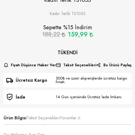
Kadın Terlik TS1053
Sepette %
15
İndirim
188,22
159,99
TÜKENDI
Fiyatı Düşünce Haber Ver
Taksit Seçenekleri
Bu Ürünü Paylaş
500₺ ve üzeri alışverişlerde ücretsiz kargo
Ücretsiz Kargo
fırsatı.
İade
14 Gün içerisinde Ücretsiz İade İmkanı.
Ürün Bilgisi
Taksit Seçenekleri
Yorumlar
0
Dış Malzeme: Suni Deri