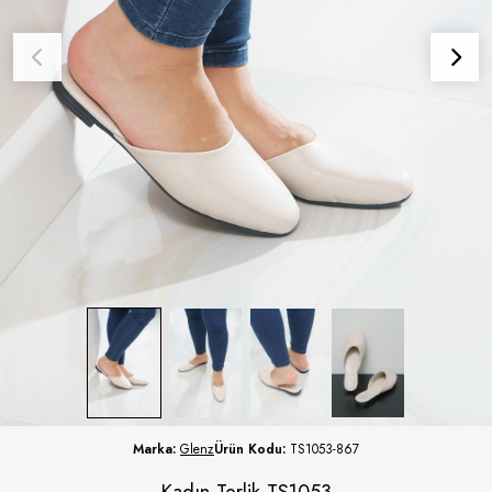
Marka:
Glenz
Ürün Kodu:
TS1053-867
Kadın Terlik TS1053