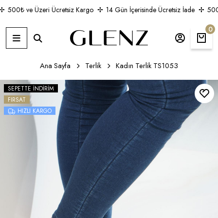
500₺ ve Üzeri Ücretsiz Kargo
14 Gün İçerisinde Ücretsiz İade
500₺
0
Ana Sayfa
Terlik
Kadın Terlik TS1053
SEPETTE İNDIRIM
FIRSAT
HIZLI KARGO