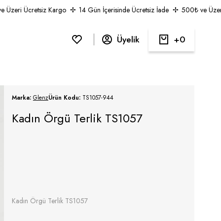
zeri Ücretsiz Kargo
14 Gün İçerisinde Ücretsiz İade
500₺ ve Üzeri Ü
Üyelik
0
Marka:
Glenz
Ürün Kodu:
TS1057-944
Kadın Örgü Terlik TS1057
Kadın Örgü Terlik TS1057