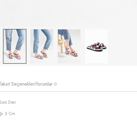
Taksit Seçenekleri
Yorumlar
0
Suni Deri
iği: 3 Cm