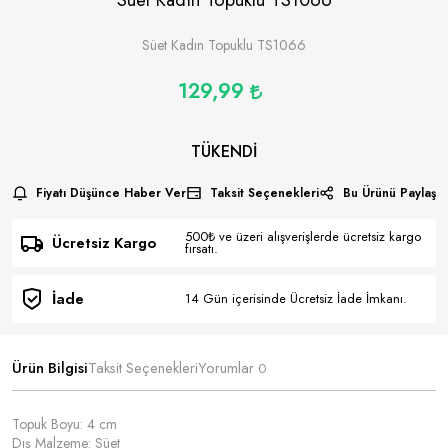
Süet Kadın Topuklu TS1066
129,99
TÜKENDI
Fiyatı Düşünce Haber Ver
Taksit Seçenekleri
Bu Ürünü Paylaş
500₺ ve üzeri alışverişlerde ücretsiz kargo
Ücretsiz Kargo
fırsatı.
İade
14 Gün içerisinde Ücretsiz İade İmkanı.
Ürün Bilgisi
Taksit Seçenekleri
Yorumlar
0
Topuk Boyu: 4 cm
Dış Malzeme: Süet