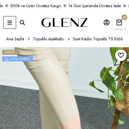
500₺ ve Üzeri Ücretsiz Kargo
14 Gün İçerisinde Ücretsiz İade
5
0
Ana Sayfa
Topuklu Ayakkabı
Süet Kadın Topuklu TS1066
FIRSAT
HIZLI KARGO