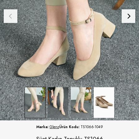
Marka:
Glenz
Ürün Kodu:
TS1066-1049
Süet Kadın Topuklu TS1066