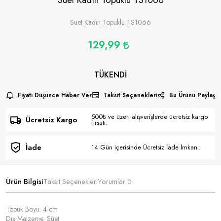
Süet Kadın Topuklu TS1066
129,99
TÜKENDI
Fiyatı Düşünce Haber Ver
Taksit Seçenekleri
Bu Ürünü Paylaş
500₺ ve üzeri alışverişlerde ücretsiz kargo
Ücretsiz Kargo
fırsatı.
İade
14 Gün içerisinde Ücretsiz İade İmkanı.
Ürün Bilgisi
Taksit Seçenekleri
Yorumlar
0
Topuk Boyu: 4 cm
Dış Malzeme: Süet