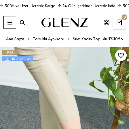
500₺ ve Üzeri Ücretsiz Kargo
14 Gün İçerisinde Ücretsiz İade
500₺ 
0
Ana Sayfa
Topuklu Ayakkabı
Süet Kadın Topuklu TS1066
FIRSAT
HIZLI KARGO