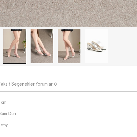
Taksit Seçenekleri
Yorumlar
0
6 cm
Suni Deri
etayı