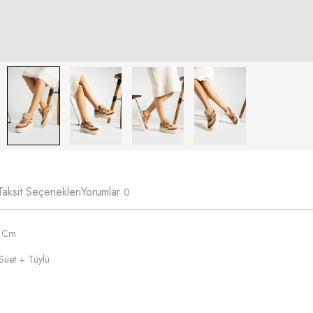
Taksit Seçenekleri
Yorumlar
0
5 Cm
Süet + Tüylü