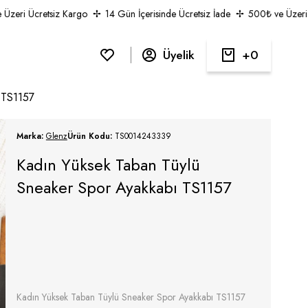
eri Ücretsiz Kargo
14 Gün İçerisinde Ücretsiz İade
500₺ ve Üzeri Üc
Üyelik
0
 TS1157
Marka:
Glenz
Ürün Kodu:
TS0014243339
Kadın Yüksek Taban Tüylü
Sneaker Spor Ayakkabı TS1157
Kadın Yüksek Taban Tüylü Sneaker Spor Ayakkabı TS1157