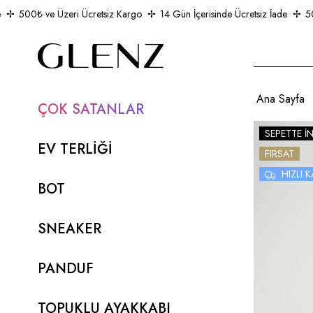
500₺ ve Üzeri Ücretsiz Kargo
14 Gün İçerisinde Ücretsiz İade
500₺
Ana Sayfa
ÇOK SATANLAR
SEPETTE İ
EV TERLİĞİ
FIRSAT
HIZLI
BOT
SNEAKER
PANDUF
TOPUKLU AYAKKABI