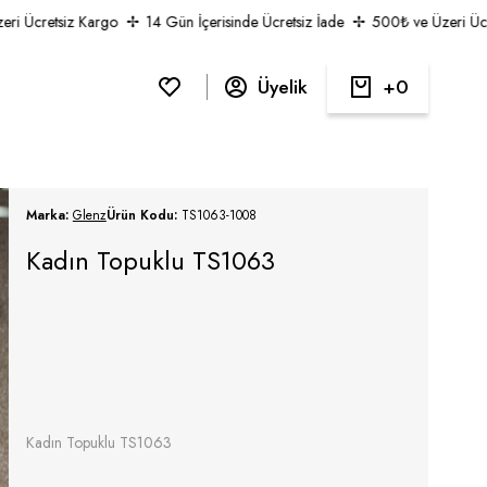
Ücretsiz Kargo
14 Gün İçerisinde Ücretsiz İade
500₺ ve Üzeri Ücrets
Üyelik
0
Marka:
Glenz
Ürün Kodu:
TS1063-1008
Kadın Topuklu TS1063
Kadın Topuklu TS1063