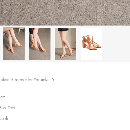
Taksit Seçenekleri
Yorumlar
0
 cm
Suni Deri
taylı