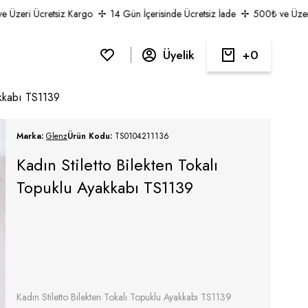
zeri Ücretsiz Kargo
14 Gün İçerisinde Ücretsiz İade
500₺ ve Üzeri Üc
Üyelik
0
akkabı TS1139
Marka:
Glenz
Ürün Kodu:
TS0104211136
Kadın Stiletto Bilekten Tokalı
Topuklu Ayakkabı TS1139
Kadın Stiletto Bilekten Tokalı Topuklu Ayakkabı TS1139