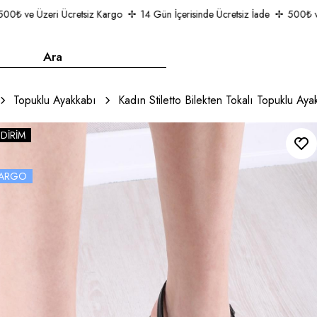
₺ ve Üzeri Ücretsiz Kargo
14 Gün İçerisinde Ücretsiz İade
500₺ ve Ü
Topuklu Ayakkabı
Kadın Stiletto Bilekten Tokalı Topuklu Ay
NDIRIM
 KARGO