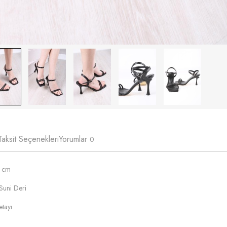
Taksit Seçenekleri
Yorumlar
0
9 cm
Suni Deri
etayı