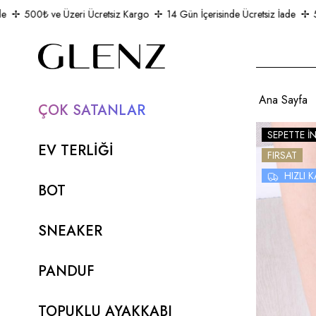
500₺ ve Üzeri Ücretsiz Kargo
14 Gün İçerisinde Ücretsiz İade
500
Ana Sayfa
ÇOK SATANLAR
SEPETTE İ
EV TERLİĞİ
FIRSAT
HIZLI
BOT
SNEAKER
PANDUF
TOPUKLU AYAKKABI