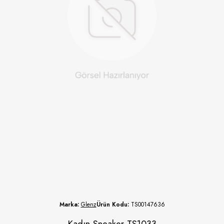
Marka:
Glenz
Ürün Kodu:
TS00147636
Kadın Sneaker TS1033