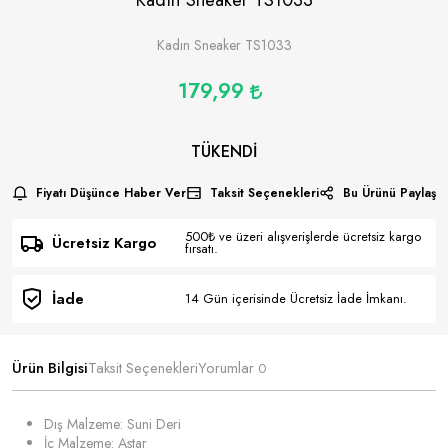
Kadın Sneaker TS1033
179,99
TÜKENDI
Fiyatı Düşünce Haber Ver
Taksit Seçenekleri
Bu Ürünü Paylaş
500₺ ve üzeri alışverişlerde ücretsiz kargo
Ücretsiz Kargo
fırsatı.
İade
14 Gün içerisinde Ücretsiz İade İmkanı.
Ürün Bilgisi
Taksit Seçenekleri
Yorumlar
0
Dış Malzeme: Suni Deri
İç Malzeme: Astar