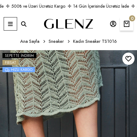
e
500₺ ve Üzeri Ücretsiz Kargo
14 Gün İçerisinde Ücretsiz İade
5
0
Ana Sayfa
Sneaker
Kadın Sneaker TS1016
SEPETTE İNDIRIM
FIRSAT
HIZLI KARGO