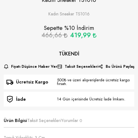
Kadın Sneaker TS1016
Sepette %
10
İndirim
466,66
419,99
TÜKENDI
Fiyatı Düşünce Haber Ver
Taksit Seçenekleri
Bu Ürünü Paylaş
500₺ ve üzeri alışverişlerde ücretsiz kargo
Ücretsiz Kargo
fırsatı.
İade
14 Gün içerisinde Ücretsiz İade İmkanı.
Ürün Bilgisi
Taksit Seçenekleri
Yorumlar
0
Topuk Yüksekliği: 3 Cm