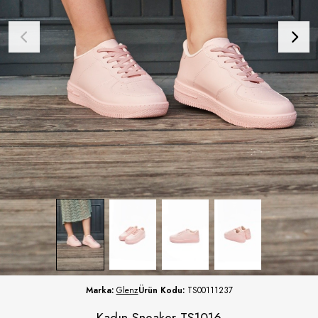
Marka:
Glenz
Ürün Kodu:
TS00111237
Kadın Sneaker TS1016