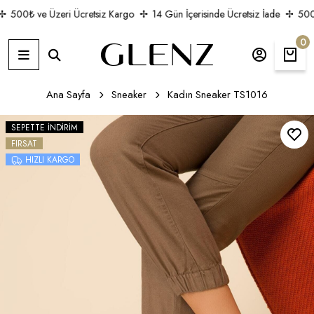
500₺ ve Üzeri Ücretsiz Kargo
14 Gün İçerisinde Ücretsiz İade
500₺
0
Ana Sayfa
Sneaker
Kadın Sneaker TS1016
SEPETTE İNDIRIM
FIRSAT
HIZLI KARGO