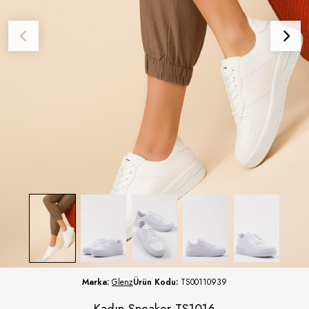
Marka:
Glenz
Ürün Kodu:
TS00110939
Kadın Sneaker TS1016