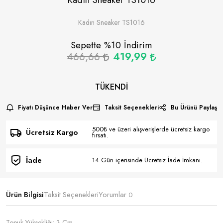
Kadın Sneaker TS1016
Sepette %
10
İndirim
466,66
419,99
TÜKENDI
Fiyatı Düşünce Haber Ver
Taksit Seçenekleri
Bu Ürünü Paylaş
500₺ ve üzeri alışverişlerde ücretsiz kargo
Ücretsiz Kargo
fırsatı.
İade
14 Gün içerisinde Ücretsiz İade İmkanı.
Ürün Bilgisi
Taksit Seçenekleri
Yorumlar
0
Topuk Yüksekliği: 3 Cm