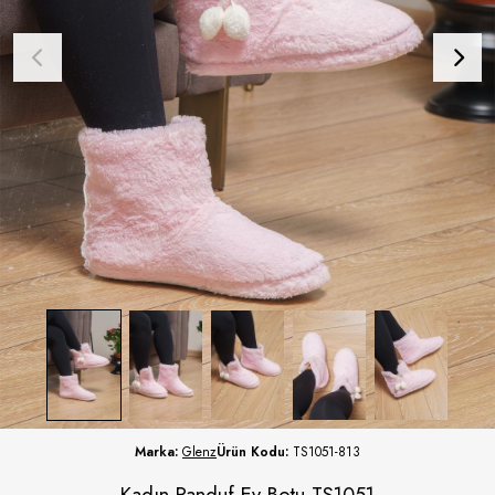
Marka:
Glenz
Ürün Kodu:
TS1051-813
Kadın Panduf Ev Botu TS1051