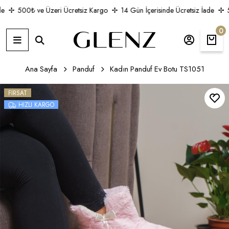
500₺ ve Üzeri Ücretsiz Kargo
14 Gün İçerisinde Ücretsiz İade
50
0
Ana Sayfa
Panduf
Kadın Panduf Ev Botu TS1051
FIRSAT
HIZLI KARGO