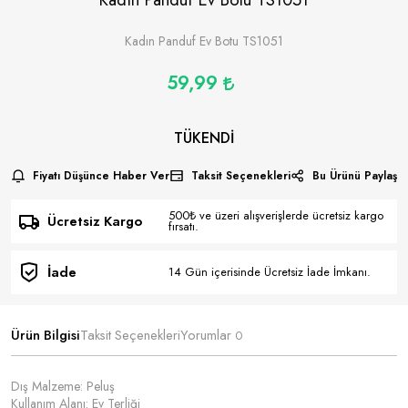
Kadın Panduf Ev Botu TS1051
59,99
TÜKENDI
Fiyatı Düşünce Haber Ver
Taksit Seçenekleri
Bu Ürünü Paylaş
500₺ ve üzeri alışverişlerde ücretsiz kargo
Ücretsiz Kargo
fırsatı.
İade
14 Gün içerisinde Ücretsiz İade İmkanı.
Ürün Bilgisi
Taksit Seçenekleri
Yorumlar
0
Dış Malzeme: Peluş
Kullanım Alanı: Ev Terliği