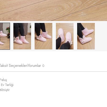
Taksit Seçenekleri
Yorumlar
0
Peluş
 Ev Terliği
ilmiştir