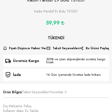
Kadın Panduf Ev Botu TS1051
59,99
TÜKENDI
Fiyatı Düşünce Haber Ver
Taksit Seçenekleri
Bu Ürünü Paylaş
500₺ ve üzeri alışverişlerde ücretsiz kargo
Ücretsiz Kargo
fırsatı.
İade
14 Gün içerisinde Ücretsiz İade İmkanı.
Ürün Bilgisi
Taksit Seçenekleri
Yorumlar
0
Dış Malzeme: Peluş
Kullanım Alanı: Ev Terliği