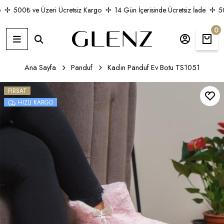
500₺ ve Üzeri Ücretsiz Kargo
14 Gün İçerisinde Ücretsiz İade
500
0
Ana Sayfa
Panduf
Kadın Panduf Ev Botu TS1051
FIRSAT
HIZLI KARGO