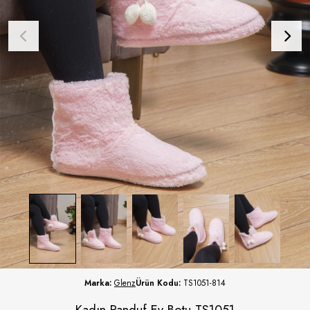
Marka:
Glenz
Ürün Kodu:
TS1051-814
Kadın Panduf Ev Botu TS1051