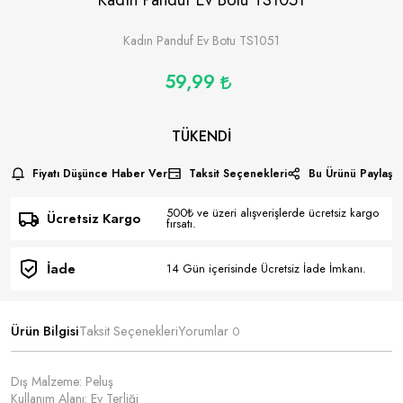
Kadın Panduf Ev Botu TS1051
59,99
TÜKENDI
Fiyatı Düşünce Haber Ver
Taksit Seçenekleri
Bu Ürünü Paylaş
500₺ ve üzeri alışverişlerde ücretsiz kargo
Ücretsiz Kargo
fırsatı.
İade
14 Gün içerisinde Ücretsiz İade İmkanı.
Ürün Bilgisi
Taksit Seçenekleri
Yorumlar
0
Dış Malzeme: Peluş
Kullanım Alanı: Ev Terliği