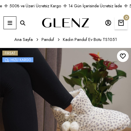
500₺ ve Üzeri Ücretsiz Kargo
14 Gün İçerisinde Ücretsiz İade
50
0
Ana Sayfa
Panduf
Kadın Panduf Ev Botu TS1051
FIRSAT
HIZLI KARGO