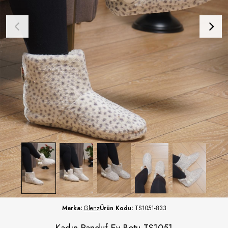
Marka:
Glenz
Ürün Kodu:
TS1051-833
Kadın Panduf Ev Botu TS1051