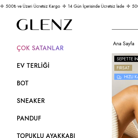
500₺ ve Üzeri Ücretsiz Kargo
14 Gün İçerisinde Ücretsiz İade
500₺ v
Ana Sayfa
ÇOK SATANLAR
SEPETTE İ
EV TERLİĞİ
FIRSAT
HIZLI
BOT
SNEAKER
PANDUF
TOPUKLU AYAKKABI