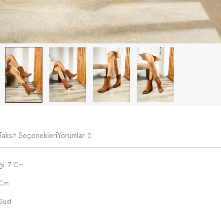
Taksit Seçenekleri
Yorumlar
0
ği: 7 Cm
 Cm
Süet