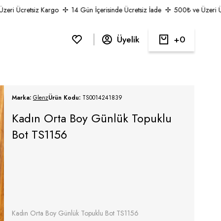
i Ücretsiz Kargo
14 Gün İçerisinde Ücretsiz İade
500₺ ve Üzeri Ücre
Üyelik
0
Marka:
Glenz
Ürün Kodu:
TS0014241839
Kadın Orta Boy Günlük Topuklu
Bot TS1156
Kadın Orta Boy Günlük Topuklu Bot TS1156