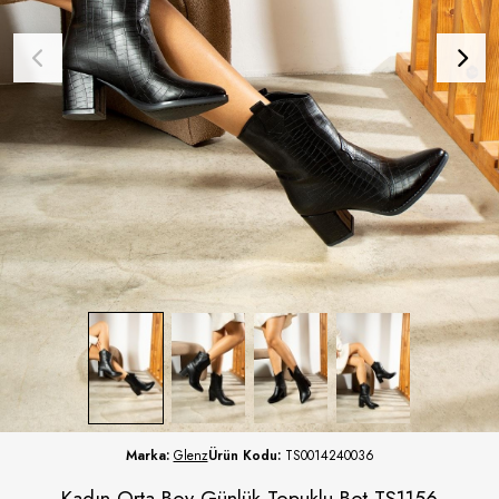
Marka:
Glenz
Ürün Kodu:
TS0014240036
Kadın Orta Boy Günlük Topuklu Bot TS1156