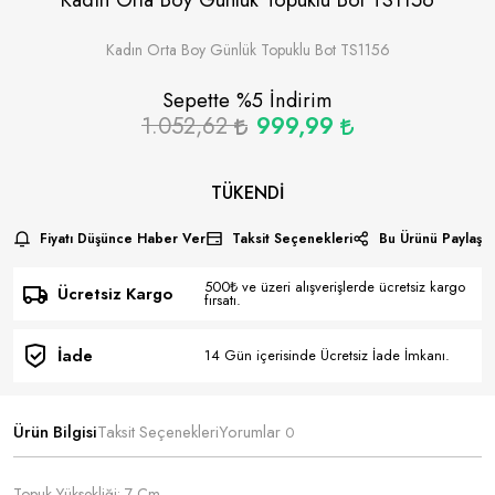
Kadın Orta Boy Günlük Topuklu Bot TS1156
Sepette %
5
İndirim
1.052,62
999,99
TÜKENDI
Fiyatı Düşünce Haber Ver
Taksit Seçenekleri
Bu Ürünü Paylaş
500₺ ve üzeri alışverişlerde ücretsiz kargo
Ücretsiz Kargo
fırsatı.
İade
14 Gün içerisinde Ücretsiz İade İmkanı.
Ürün Bilgisi
Taksit Seçenekleri
Yorumlar
0
Topuk Yüksekliği: 7 Cm