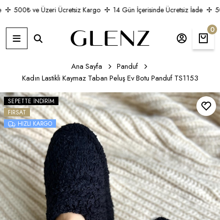
500₺ ve Üzeri Ücretsiz Kargo
14 Gün İçerisinde Ücretsiz İade
500
0
Ana Sayfa
Panduf
Kadın Lastikli Kaymaz Taban Peluş Ev Botu Panduf TS1153
SEPETTE İNDIRIM
FIRSAT
HIZLI KARGO