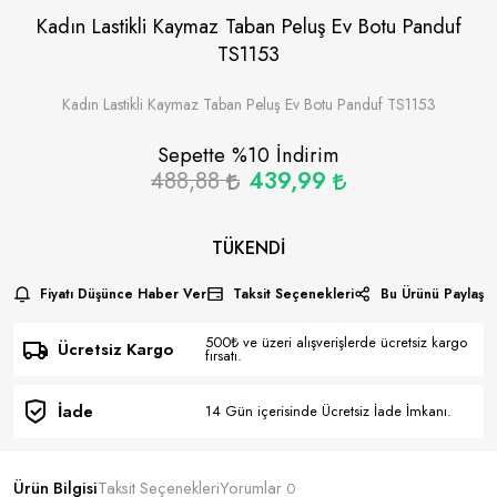
Kadın Lastikli Kaymaz Taban Peluş Ev Botu Panduf
TS1153
Kadın Lastikli Kaymaz Taban Peluş Ev Botu Panduf TS1153
Sepette %
10
İndirim
488,88
439,99
TÜKENDI
Fiyatı Düşünce Haber Ver
Taksit Seçenekleri
Bu Ürünü Paylaş
500₺ ve üzeri alışverişlerde ücretsiz kargo
Ücretsiz Kargo
fırsatı.
İade
14 Gün içerisinde Ücretsiz İade İmkanı.
Ürün Bilgisi
Taksit Seçenekleri
Yorumlar
0