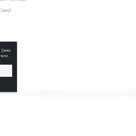
Detaylı
. Çerez
rsiniz.
Politikası
Satış Sözleşmesi
İade & Değişim Prosedürü
Sıkça So
®
Hipotenüs
Yeni Nesil E-Ticaret Sistemleri ile Hazırlanmıştır.