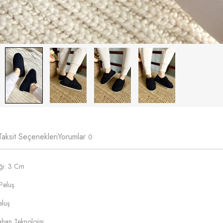
Taksit Seçenekleri
Yorumlar
0
iği: 3 Cm
Peluş
eluş
ban Teknolojisi