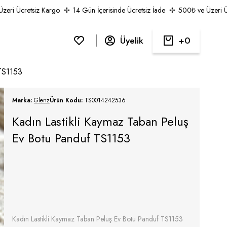
 Ücretsiz Kargo
14 Gün İçerisinde Ücretsiz İade
500₺ ve Üzeri Ücret
Üyelik
0
 TS1153
Marka:
Glenz
Ürün Kodu:
TS0014242536
Kadın Lastikli Kaymaz Taban Peluş
Ev Botu Panduf TS1153
Kadın Lastikli Kaymaz Taban Peluş Ev Botu Panduf TS1153