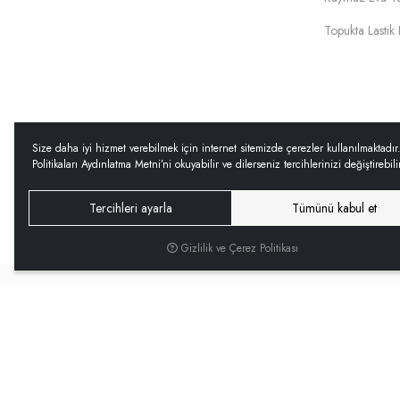
Topukta Lastik 
Size daha iyi hizmet verebilmek için internet sitemizde çerezler kullanılmaktadır
Politikaları Aydınlatma Metni’ni okuyabilir ve dilerseniz tercihlerinizi değiştirebili
Tercihleri ayarla
Tümünü kabul et
Copyright © 2025
GLENZ
.
Gizlilik ve Çerez Politikası
Hakkımızda
Gizlilik 