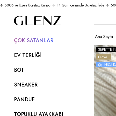
500₺ ve Üzeri Ücretsiz Kargo
14 Gün İçerisinde Ücretsiz İade
500₺ ve
Ana Sayfa
ÇOK SATANLAR
SEPETTE İ
EV TERLİĞİ
FIRSAT
HIZLI
BOT
SNEAKER
PANDUF
TOPUKLU AYAKKABI