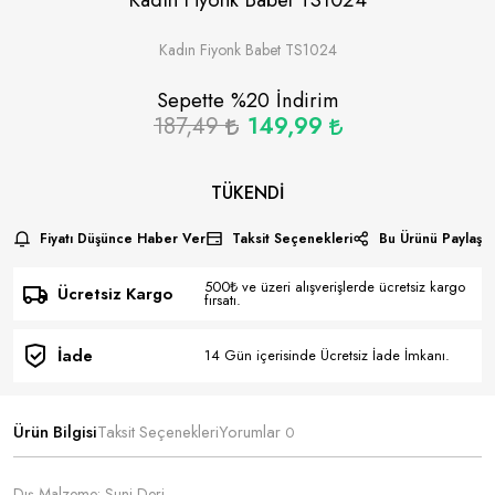
Kadın Fiyonk Babet TS1024
Sepette %
20
İndirim
187,49
149,99
TÜKENDI
Fiyatı Düşünce Haber Ver
Taksit Seçenekleri
Bu Ürünü Paylaş
500₺ ve üzeri alışverişlerde ücretsiz kargo
Ücretsiz Kargo
fırsatı.
İade
14 Gün içerisinde Ücretsiz İade İmkanı.
Ürün Bilgisi
Taksit Seçenekleri
Yorumlar
0
Dış Malzeme: Suni Deri