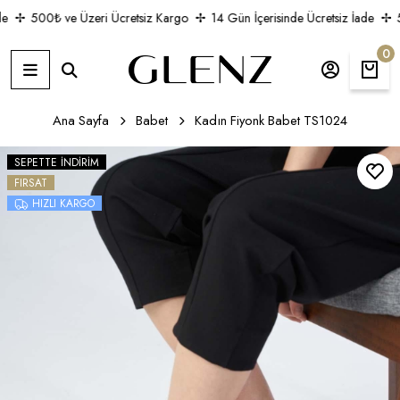
e
500₺ ve Üzeri Ücretsiz Kargo
14 Gün İçerisinde Ücretsiz İade
5
0
Ana Sayfa
Babet
Kadın Fiyonk Babet TS1024
SEPETTE İNDIRIM
FIRSAT
HIZLI KARGO