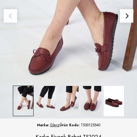
Marka:
Glenz
Ürün Kodu:
TS00125540
Kadın Fiyonk Babet TS1024