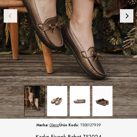
Marka:
Glenz
Ürün Kodu:
TS00127939
Kadın Fiyonk Babet TS1024