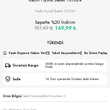
Kadın Fiyonk Babet TS1024
Sepette %
20
İndirim
187,49
149,99
TÜKENDI
Fiyatı Düşünce Haber Ver
Taksit Seçenekleri
Bu Ürünü Paylaş
500₺ ve üzeri alışverişlerde ücretsiz kargo
Ücretsiz Kargo
fırsatı.
İade
14 Gün içerisinde Ücretsiz İade İmkanı.
Ürün Bilgisi
Taksit Seçenekleri
Yorumlar
0
Dış Malzeme: Suni Deri