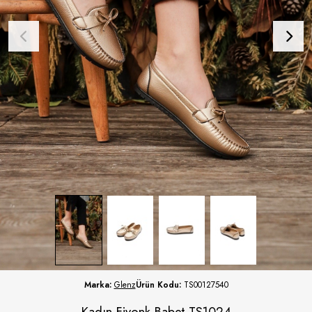
Marka:
Glenz
Ürün Kodu:
TS00127540
Kadın Fiyonk Babet TS1024