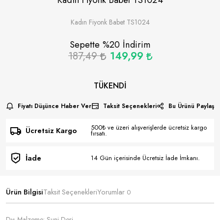
Kadın Fiyonk Babet TS1024
Sepette %
20
İndirim
187,49
149,99
TÜKENDI
Fiyatı Düşünce Haber Ver
Taksit Seçenekleri
Bu Ürünü Paylaş
500₺ ve üzeri alışverişlerde ücretsiz kargo
Ücretsiz Kargo
fırsatı.
İade
14 Gün içerisinde Ücretsiz İade İmkanı.
Ürün Bilgisi
Taksit Seçenekleri
Yorumlar
0
Dış Malzeme: Suni Deri