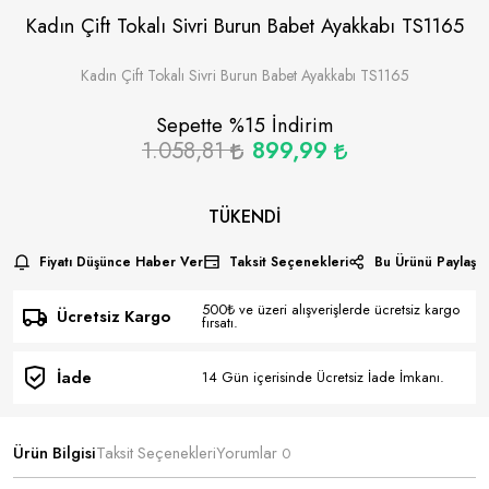
Kadın Çift Tokalı Sivri Burun Babet Ayakkabı TS1165
Kadın Çift Tokalı Sivri Burun Babet Ayakkabı TS1165
Sepette %
15
İndirim
1.058,81
899,99
TÜKENDI
Fiyatı Düşünce Haber Ver
Taksit Seçenekleri
Bu Ürünü Paylaş
500₺ ve üzeri alışverişlerde ücretsiz kargo
Ücretsiz Kargo
fırsatı.
İade
14 Gün içerisinde Ücretsiz İade İmkanı.
Ürün Bilgisi
Taksit Seçenekleri
Yorumlar
0