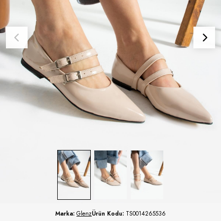
Marka:
Glenz
Ürün Kodu:
TS0014265536