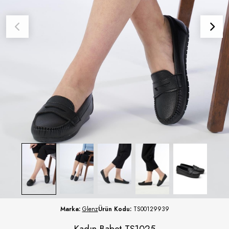
Marka:
Glenz
Ürün Kodu:
TS00129939
Kadın Babet TS1025