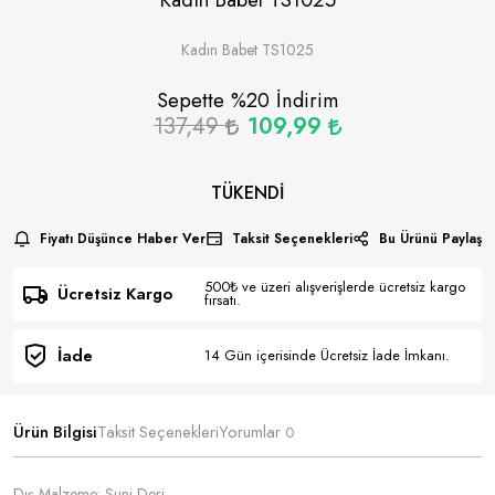
Kadın Babet TS1025
Sepette %
20
İndirim
137,49
109,99
TÜKENDI
Fiyatı Düşünce Haber Ver
Taksit Seçenekleri
Bu Ürünü Paylaş
500₺ ve üzeri alışverişlerde ücretsiz kargo
Ücretsiz Kargo
fırsatı.
İade
14 Gün içerisinde Ücretsiz İade İmkanı.
Ürün Bilgisi
Taksit Seçenekleri
Yorumlar
0
Dış Malzeme: Suni Deri