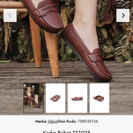
Marka:
Glenz
Ürün Kodu:
TS00129136
Kadın Babet TS1025