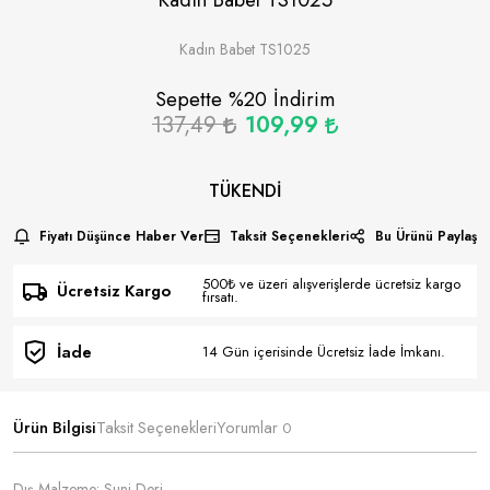
Kadın Babet TS1025
Sepette %
20
İndirim
137,49
109,99
TÜKENDI
Fiyatı Düşünce Haber Ver
Taksit Seçenekleri
Bu Ürünü Paylaş
500₺ ve üzeri alışverişlerde ücretsiz kargo
Ücretsiz Kargo
fırsatı.
İade
14 Gün içerisinde Ücretsiz İade İmkanı.
Ürün Bilgisi
Taksit Seçenekleri
Yorumlar
0
Dış Malzeme: Suni Deri