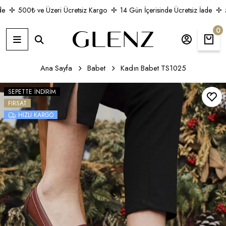
500₺ ve Üzeri Ücretsiz Kargo
14 Gün İçerisinde Ücretsiz İade
50
0
Ana Sayfa
Babet
Kadın Babet TS1025
SEPETTE İNDIRIM
FIRSAT
HIZLI KARGO