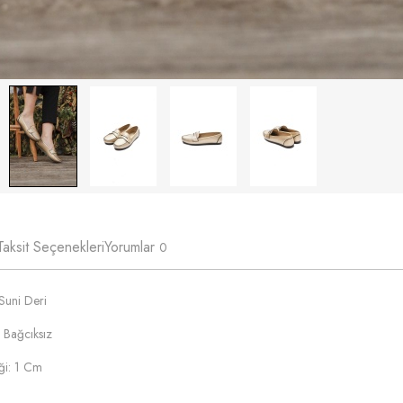
Taksit Seçenekleri
Yorumlar
0
Suni Deri
 Bağcıksız
ği: 1 Cm