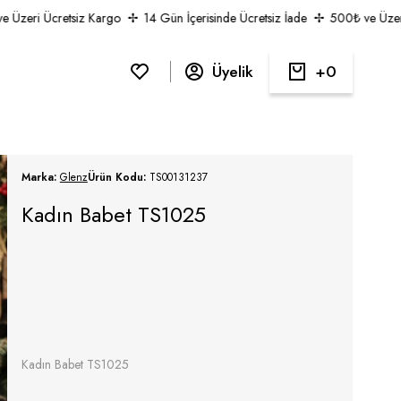
zeri Ücretsiz Kargo
14 Gün İçerisinde Ücretsiz İade
500₺ ve Üzeri Üc
Üyelik
0
Marka:
Glenz
Ürün Kodu:
TS00131237
Kadın Babet TS1025
Kadın Babet TS1025