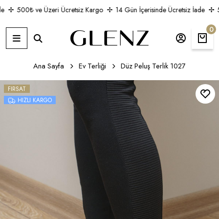
500₺ ve Üzeri Ücretsiz Kargo
14 Gün İçerisinde Ücretsiz İade
50
0
Ana Sayfa
Ev Terliği
Düz Peluş Terlik 1027
FIRSAT
HIZLI KARGO