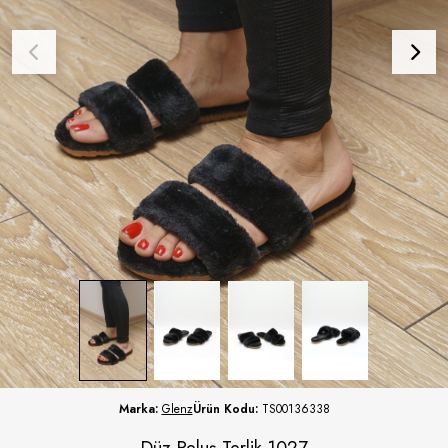
Marka:
Glenz
Ürün Kodu:
TS00136338
Düz Peluş Terlik 1027