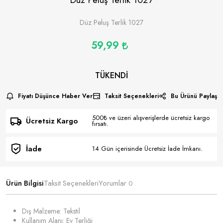
Düz Peluş Terlik 1027
59,99
TÜKENDI
Fiyatı Düşünce Haber Ver
Taksit Seçenekleri
Bu Ürünü Paylaş
500₺ ve üzeri alışverişlerde ücretsiz kargo
Ücretsiz Kargo
fırsatı.
İade
14 Gün içerisinde Ücretsiz İade İmkanı.
Ürün Bilgisi
Taksit Seçenekleri
Yorumlar
0
Dış Malzeme: Tekstil
Kullanım Alanı: Ev Terliği