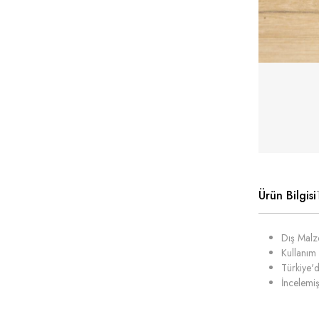
Ürün Bilgisi
Dış Malze
Kullanım 
Türkiye'd
İncelemiş