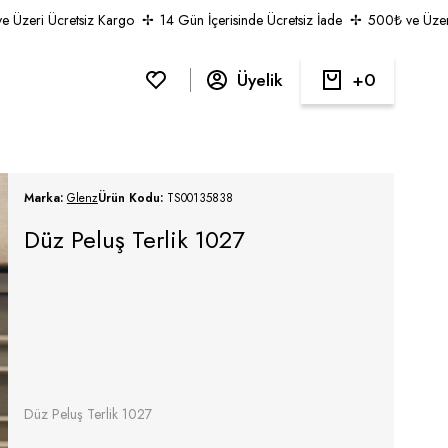
eri Ücretsiz Kargo
14 Gün İçerisinde Ücretsiz İade
500₺ ve Üzeri Üc
Üyelik
0
Marka:
Glenz
Ürün Kodu:
TS00135838
Düz Peluş Terlik 1027
Düz Peluş Terlik 1027