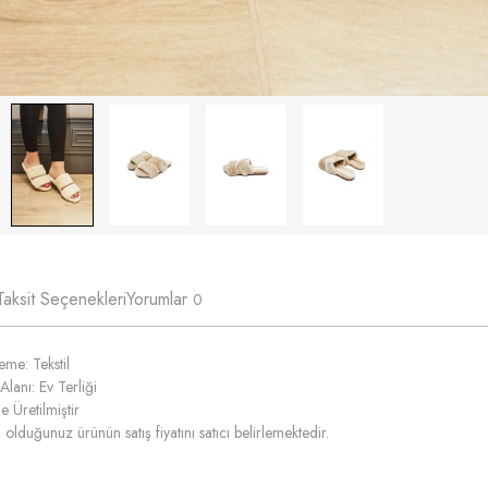
Taksit Seçenekleri
Yorumlar
0
me: Tekstil
Alanı: Ev Terliği
e Üretilmiştir
 olduğunuz ürünün satış fiyatını satıcı belirlemektedir.