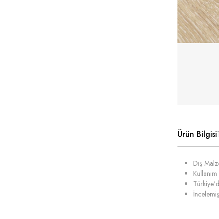
Ürün Bilgisi
Dış Malze
Kullanım 
Türkiye'd
İncelemiş