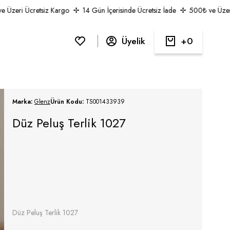
zeri Ücretsiz Kargo
14 Gün İçerisinde Ücretsiz İade
500₺ ve Üzeri Ü
Üyelik
0
Marka:
Glenz
Ürün Kodu:
TS001433939
Düz Peluş Terlik 1027
Düz Peluş Terlik 1027