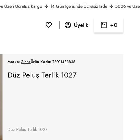
zeri Ücretsiz Kargo
14 Gün İçerisinde Ücretsiz İade
500₺ ve Üzeri Üc
Üyelik
0
Marka:
Glenz
Ürün Kodu:
TS001433838
Düz Peluş Terlik 1027
Düz Peluş Terlik 1027