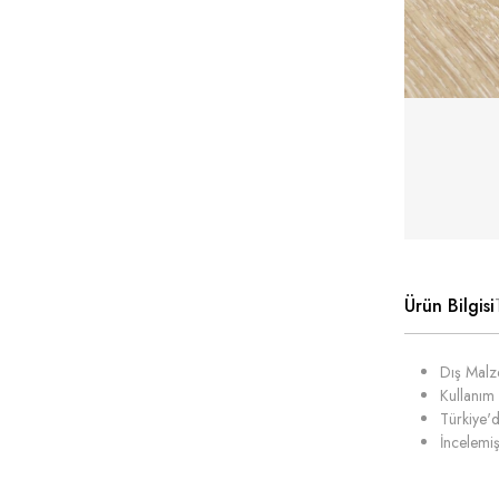
Ürün Bilgisi
Dış Malze
Kullanım 
Türkiye'd
İncelemiş