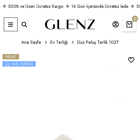
500₺ ve Üzeri Ücretsiz Kargo
14 Gün İçerisinde Ücretsiz İade
50
0
Ana Sayfa
Ev Terliği
Düz Peluş Terlik 1027
FIRSAT
HIZLI KARGO