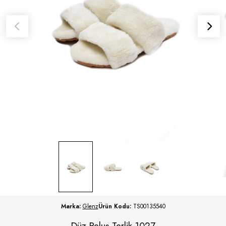
Marka:
Glenz
Ürün Kodu:
TS00135540
Düz Peluş Terlik 1027