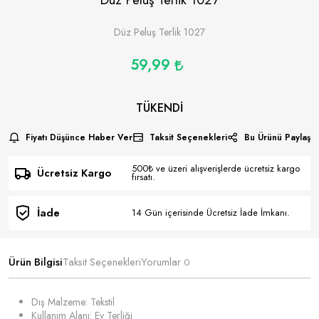
Düz Peluş Terlik 1027
59,99
TÜKENDI
Fiyatı Düşünce Haber Ver
Taksit Seçenekleri
Bu Ürünü Paylaş
500₺ ve üzeri alışverişlerde ücretsiz kargo
Ücretsiz Kargo
fırsatı.
İade
14 Gün içerisinde Ücretsiz İade İmkanı.
Ürün Bilgisi
Taksit Seçenekleri
Yorumlar
0
Dış Malzeme: Tekstil
Kullanım Alanı: Ev Terliği