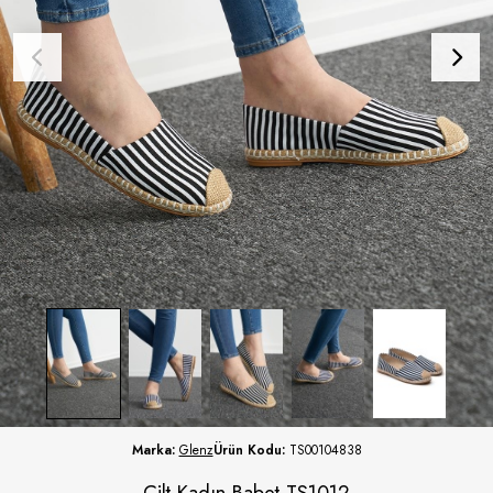
Marka:
Glenz
Ürün Kodu:
TS00104838
Cilt Kadın Babet TS1012