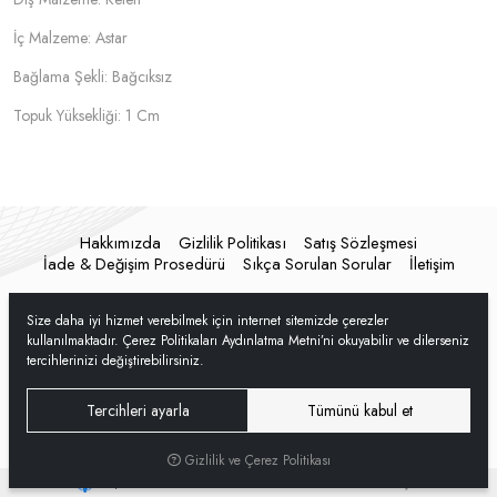
İç Malzeme: Astar
Bağlama Şekli: Bağcıksız
Topuk Yüksekliği: 1 Cm
Hakkımızda
Gizlilik Politikası
Satış Sözleşmesi
İade & Değişim Prosedürü
Sıkça Sorulan Sorular
İletişim
Size daha iyi hizmet verebilmek için internet sitemizde çerezler
kullanılmaktadır. Çerez Politikaları Aydınlatma Metni’ni okuyabilir ve dilerseniz
tercihlerinizi değiştirebilirsiniz.
Tercihleri ayarla
Tümünü kabul et
Gizlilik ve Çerez Politikası
®
Hipotenüs
Yeni Nesil E-Ticaret Sistemleri ile Hazırlanmıştır.