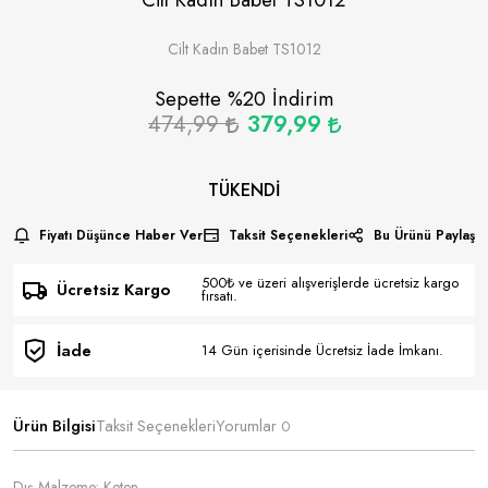
Cilt Kadın Babet TS1012
Sepette %
20
İndirim
474,99
379,99
TÜKENDI
Fiyatı Düşünce Haber Ver
Taksit Seçenekleri
Bu Ürünü Paylaş
500₺ ve üzeri alışverişlerde ücretsiz kargo
Ücretsiz Kargo
fırsatı.
İade
14 Gün içerisinde Ücretsiz İade İmkanı.
Ürün Bilgisi
Taksit Seçenekleri
Yorumlar
0
Dış Malzeme: Keten