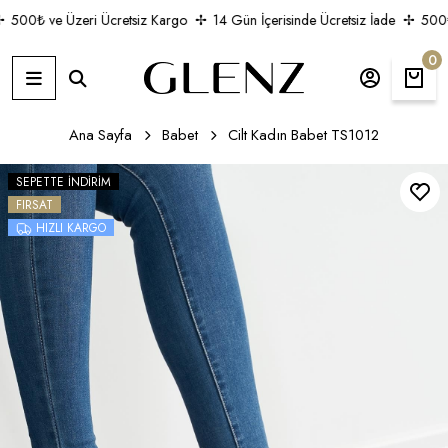
500₺ ve Üzeri Ücretsiz Kargo
14 Gün İçerisinde Ücretsiz İade
500₺ 
0
Ana Sayfa
Babet
Cilt Kadın Babet TS1012
SEPETTE İNDIRIM
FIRSAT
HIZLI KARGO